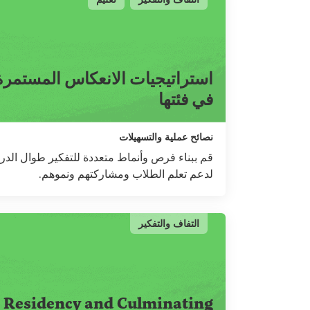
استراتيجيات الانعكاس المستمرة
في فئتها
نصائح عملية والتسهيلات
قم ببناء فرص وأنماط متعددة للتفكير طوال الد
لدعم تعلم الطلاب ومشاركتهم ونموهم.
التفاف والتفكير
Residency and Culminating