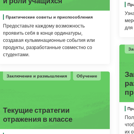
и роли учащихся
Пр
Узн
Практические советы и приспособления
мер
Предоставьте каждому возможность
для
проявить себя в конце ординатуры,
создавая кульминационные события или
продукты, разработанные совместно со
За
студентами.
За
Заключение и размышления
Обучение
ра
пр
Текущие стратегии
Пр
Пол
отражения в классе
что
их 