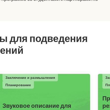
ы для подведения
лений
Заключение и размышления
За
Планирование
Пл
Пр
я
Звуковое описание для
ре