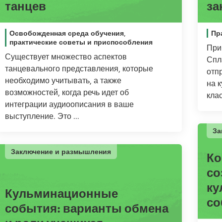
танцев
за
Освобожденная среда обучения,
Пр
практические советы и приспособления
При
Существует множество аспектов
Спл
танцевального представления, которые
отп
необходимо учитывать, а также
на 
возможностей, когда речь идет об
кла
интеграции аудиоописания в ваше
выступление. Это ...
За
Заключение и размышления
Ко
со
ку
Кульминационные
со
события: варианты обмена