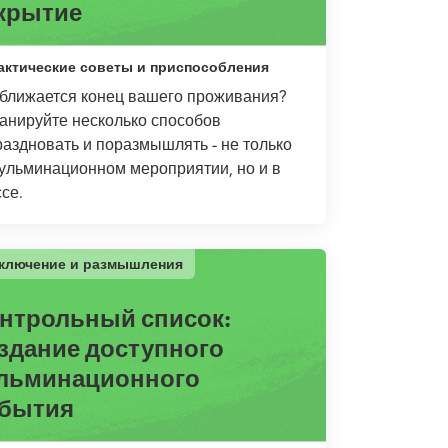
крытие
актические советы и приспособления
ближается конец вашего проживания?
анируйте несколько способов
раздновать и поразмышлять - не только
кульминационном мероприятии, но и в
ссе.
ключение и размышления
нтрольный список:
здание доступного
льминационного
бытия