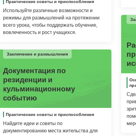
Практические советы и приспособления
Используйте различные возможности и
режимы для размышлений на протяжении
За
всего урока, чтобы поддержать обучение,
вовлеченность и рост учащихся.
Ра
пр
Заключение и размышления
ис
Документация по
резиденции и
Ос
пр
кульминационному
Сде
событию
при
зри
Практические советы и приспособления
пом
Найдите идеи и советы по
мер
документированию места жительства для